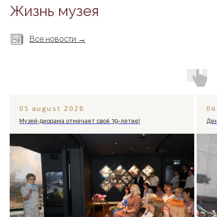
Жизнь музея
Все новости →
05 august 2026
04
Музей‑диорама отмечает своё 39-летие!
Ден