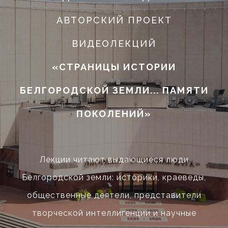
АВТОРСКИЙ ПРОЕКТ
ВИДЕОЛЕКЦИЙ
«СТРАНИЦЫ ИСТОРИИ
БЕЛГОРОДСКОЙ ЗЕМЛИ... ПАМЯТИ
ПОКОЛЕНИЙ»
Лекции читают выдающиеся люди
Белгородской земли: историки, краеведы,
общественные деятели, представители
творческой интеллигенции и научные