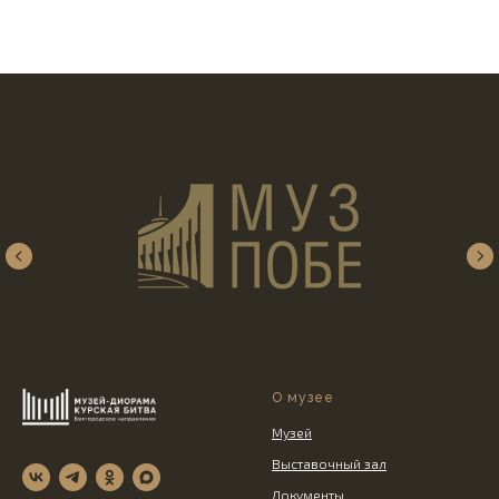
О музее
Музей
Выставочный зал
Документы