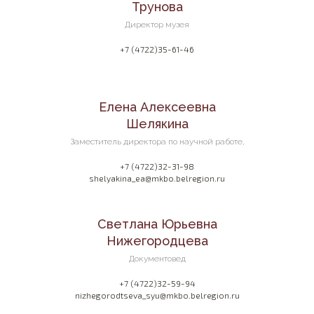
Трунова
Директор музея
+7 (4722)35-61-46
Елена Алексеевна
Шелякина
Заместитель директора по научной работе,
+7 (4722)32-31-98
shelyakina_ea@mkbo.belregion.ru
Светлана Юрьевна
Нижегородцева
Документовед
+7 (4722)32-59-94
nizhegorodtseva_syu@mkbo.belregion.ru