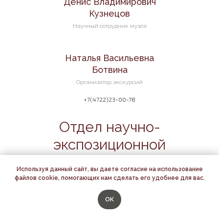
Денис Владимирович
Кузнецов
Научный сотрудник музея
Наталья Васильевна
Ботвина
Организатор экскурсий
+7(4722)23-00-78
Отдел научно-
экспозиционной
и выставочной работы
Используя данный сайт, вы даете согласие на использование
файлов cookie, помогающих нам сделать его удобнее для вас.
+7 (4722)73-26-81
biryukov_myu@mkbo.belregion.ru
ОК