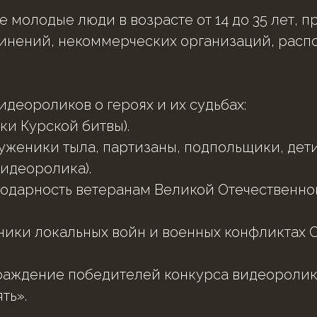
е молодые люди в возрасте от 14 до 35 лет, 
инений, некоммерческих организаций, распо
деороликов о героях и их судьбах:
ки Курской битвы).
руженики тыла, партизаны, подпольщики, дет
идеоролика).
одарность ветеранам Великой Отечественной 
тники локальных войн и военных конфликтах 
аграждение победителей конкурса видеороли
ть».