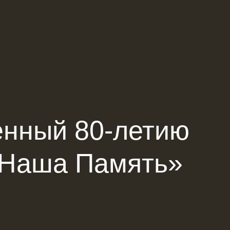
Версия для
слабовидящих
ённый 80-летию
 Наша Память»