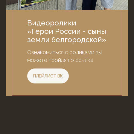
Видеоролики
«
Герои России - сыны
земли белгородской
»
Ознакомиться с роликами вы
можете пройдя по ссылке
ПЛЕЙЛИСТ ВК