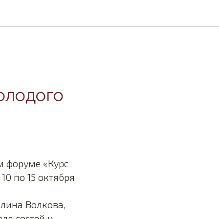
олодого
м форуме «Курс
0 по 15 октября
лина Волкова,
ля гостей и