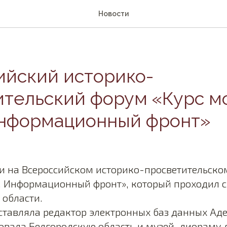
Новости
ийский историко-
ительский форум «Курс м
Информационный фронт»
и на Всероссийском историко-просветительско
 Информационный фронт», который проходил с 1
 области.
ставляла редактор электронных баз данных Аде
овала Белгородскую область и музей-диораму д