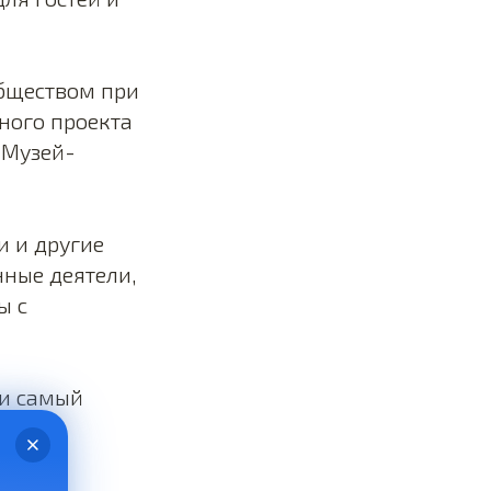
бществом при
ного проекта
 Музей-
и и другие
нные деятели,
ы с
ли самый