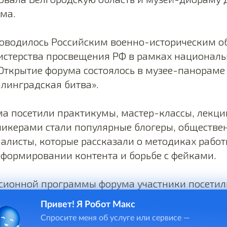
ма.
оводилось Российским военно-историческим о
стерства просвещения РФ в рамках националь
Открытие форума состоялось в музее-панораме
линградская битва».
а посетили практикумы, мастер-классы, лекци
пикерами стали популярные блогеры, обществе
алисты, которые рассказали о методиках работ
 формировании контента и борьбе с фейками.
рсионной программы форума участники посети
 в России, Мамаев курган.
Привет! Я Робот Макс
Спросите меня об услуге или сервисе —