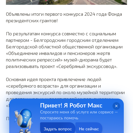
Объявлены итоги первого конкурса 2024 года Фонда
президентских грантов!
По результатам конкурса совместно с социальным
партнером - Белгородским городским отделением
Белгородской областной общественной организации
«Объединение инвалидов и пенсионеров жертв
политических репрессий» музей-диорама будет
реализовывать проект «Серебряный экскурсовод».
Основная идея проекта привлечение людей
«серебряного возраста» для организации и
проведения экскурсий по около музейной территории
для потенциальных посетителей музея-диорамы
«Курская битва. Белгородское направление».
Привет! Я Робот Макс
Спросите меня об услуге или сервисе —
Поздравляем!
постараюсь помочь
Задать вопрос
Не сейчас