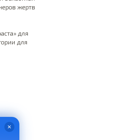
неров жертв
аста» для
тории для