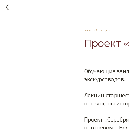
2024-06-14 17:05
Проект 
Обучающие занят
экскурсоводов.
Лекции старшег
посвящены исто
Проект «Серебря
партнером - Бе