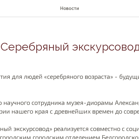
Новости
«Серебряный экскурсово
ия для людей «серебряного возраста» - будущ
о научного сотрудника музея-диорамы Алекса
рии нашего края с древнейших времен до совр
ный экскурсовод» реализуется совместно с со
лгородским городским отделением Белгородско