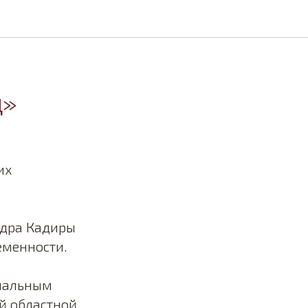
д»
их
ндра Кадиры
еменности.
циальным
й областной