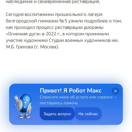
наблюдение и своевременная реставрация.
Сегодня воспитанники пришкольного лагеря
белгородской гимназии №5 узнали подробнее о том,
как проходил процесс реставрации диорамы
«Огненная дуга» в 2022 г., в котором принимали
участие художники Студии военных художников им.
М.Б. Грекова (г. Москва).
Привет! Я Робот Макс
Спросите меня об услуге или сервисе —
постараюсь помочь
Задать вопрос
Не сейчас