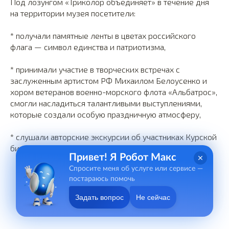
Под лозунгом «Триколор объединяет» в течение дня
на территории музея посетители:
* получали памятные ленты в цветах российского
флага — символ единства и патриотизма,
* принимали участие в творческих встречах с
заслуженным артистом РФ Михаилом Белоусенко и
хором ветеранов военно-морского флота «Альбатрос»,
смогли насладиться талантливыми выступлениями,
которые создали особую праздничную атмосферу,
* слушали авторские экскурсии об участниках Курской
битвы.
Привет! Я Робот Макс
Спросите меня об услуге или сервисе —
постараюсь помочь
Задать вопрос
Не сейчас