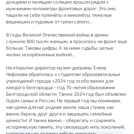
дождями и палящим солнцем прошли рядом с
мужчинами километры фронтовых дорог. Это они,
тащили на себе пулемёты и миномёты, тяжелые
вещмешки и пудовые от грязи сапоги...
В годы Великой Отечественной войны в армии
служило 800 тысяч женщин, а просилось на фронт еще
больше. Таковы цифры. А за ними судьбы, целые
жизни, искорёженные войной...
На открытии директор музея-диорамы Елена
Чефонова обратилась к студентам образовательных
учреждений города: «2024 год особо важен для
каждого белгородца - год 70-летия образования
Белгородской области. Также 2024 год был объявлен
Годом семьи в России. Не первый год мы понимаем,
как ценна для нас родная земля, наша страна, как
важно беречь друг друга и защищать семейные
ценности! И также важно - оберегать и сохранять
историческую память, эту связующую нить поколений,
которую мы не должны забыть никогда!».