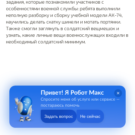
задания, которые познакомили участников с
особенностями военной службы: ребята выполнили
неполную разборку и сборку учебной модели АК-74,
научились делать скатку шинели и мотать портянки.
Также смогли заглянуть в солдатский вещмешок и
узнать, какие личные вещи военнослужащих входили в
необходимый солдатский минимум.
Привет! Я Робот Макс
Спросите меня об услуге или сервисе —
постараюсь помочь
Задать вопрос
Не сейчас