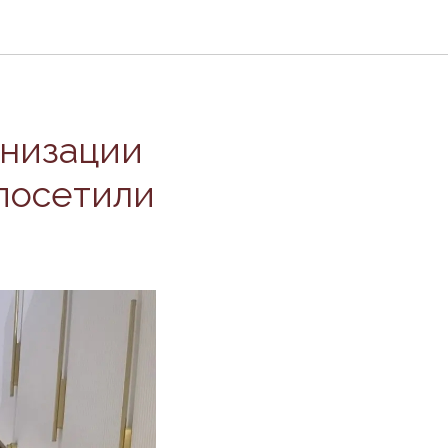
анизации
посетили