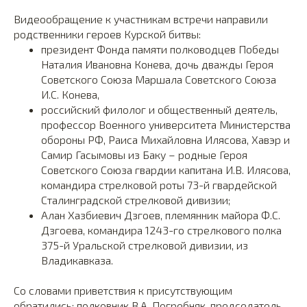
Видеообращение к участникам встречи направили
родственники героев Курской битвы:
президент Фонда памяти полководцев Победы
Наталия Ивановна Конева, дочь дважды Героя
Советского Союза Маршала Советского Союза
И.С. Конева,
российский филолог и общественный деятель,
профессор Военного университета Министерства
обороны РФ, Раиса Михайловна Илясова, Хавэр и
Самир Гасымовы из Баку – родные Героя
Советского Союза гвардии капитана И.В. Илясова,
командира стрелковой роты 73-й гвардейской
Сталинградской стрелковой дивизии;
Алан Хазбиевич Дзгоев, племянник майора Ф.С.
Дзгоева, командира 1243-го стрелкового полка
375-й Уральской стрелковой дивизии, из
Владикавказа.
Со словами приветствия к присутствующим
обратились: полковник В.А. Погребняк, председатель