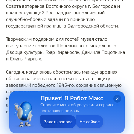
Совета ветеранов Восточного округа г. Белгорода и
военнослужащий Росгвардии, выполняющий
служебно-боевые задачи по прикрытию
государственной границы в Белгородской области.
Творческим подарком для гостей музея стало
выступление солистов Шебекинского модельного
Дворца культуры: Гоар Киракосян, Даниила Поцепкина
и Елены Черных.
Сегодня, когда вновь обострилась международная
обстановка, очень важно всем встать на защиту
завоеваний победного 1945-го, сохранив священную
память о тех, кто отстоял нашу свободу и
независимость. Сегодня уже внуки и правнуки
Привет! Я Робот Макс
ветеранов защищают память о войне и борются с
Спросите меня об услуге или сервисе —
неонацизмом.
постараюсь помочь
Задать вопрос
Не сейчас