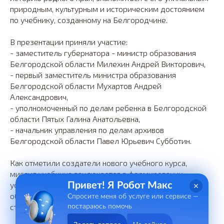
природным, культурным и историческим достоянием
по учебнику, созданному на Белгородчине.
В презентации приняли участие:
- заместитель губернатора - министр образования
Белгородской области Милехин Андрей Викторович,
- первый заместитель министра образования
Белгородской области Мухартов Андрей
Александрович,
- уполномоченный по делам ребенка в Белгородской
области Пятых Галина Анатольевна,
- начальник управления по делам архивов
Белгородской области Павел Юрьевич Субботин.
Как отметили создатели нового учебного курса,
миссия учебника заключается в формировании
устойчивых представлений об истории Белгородской
Привет! Я Робот Макс
области как форпоста юго-западных рубежей нашей
Спросите меня об услуге или сервисе —
страны.
постараюсь помочь