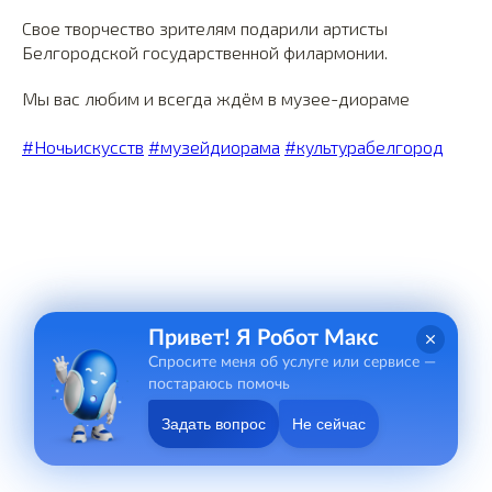
Свое творчество зрителям подарили артисты
Белгородской государственной филармонии.
Мы вас любим и всегда ждём в музее-диораме
#Ночьискусств
#музейдиорама
#культурабелгород
Привет! Я Робот Макс
Спросите меня об услуге или сервисе —
постараюсь помочь
Задать вопрос
Не сейчас