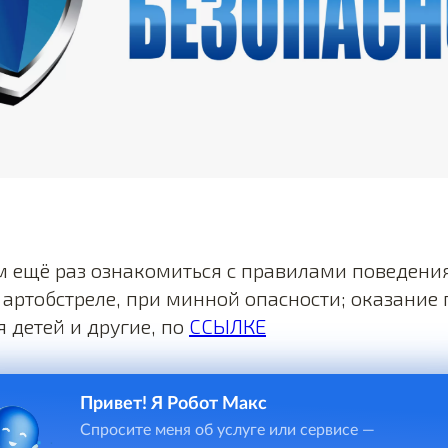
 ещё раз ознакомиться с правилами поведени
 артобстреле, при минной опасности; оказание
я детей и другие, по
ССЫЛКЕ
Привет! Я Робот Макс
Спросите меня об услуге или сервисе —