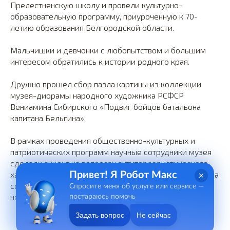
Прелестненскую школу и провели культурно-
образовательную программу, приуроченную к 70-
летию образования Белгородской области.
Мальчишки и девчонки с любопытством и большим
интересом обратились к истории родного края.
Дружно прошел сбор пазла картины из коллекции
музея-диорамы народного художника РСФСР
Вениамина Сибирского «Подвиг бойцов батальона
капитана Бельгина».
В рамках проведения общественно-культурных и
патриотических программ научные сотрудники музея
сделали акцент на вопросах антитеррористического
характера, разъяснили школьникам ответственность за
Привет! Я Робот Макс
совершение преступлений террористический
Спросите меня об услуге или сервисе —
направленности
постараюсь помочь
Задать вопрос
Не сейчас